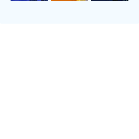
导航
认识B体育官网
体育热点
体育明星
服务方向
接洽B体育bsports
曼联与斯旺西精彩对决录播回顾赛场瞬间不容错过
2025-07-03 10:38:31