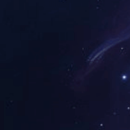
导航
认识B体育官网
体育热点
体育明星
服务方向
接洽B体育bsports