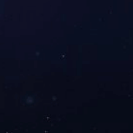
上一篇
徐根宝与中国足球的辉煌历程及其对年轻球员的深远影响
地址:
邮
ishuo.com』🏆✅是世界顶级真人游
级乐趣游戏APP,提供下载、入
漳平市涝黎河217号
obk