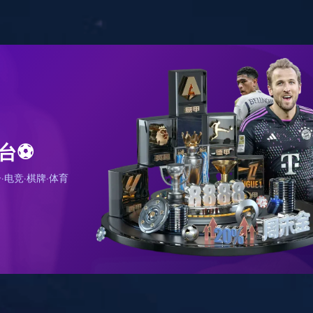
认识B体育官网
体育热点
体育明星
服务方向
接洽B体育BSPOR
体育明星
首页
体育明星