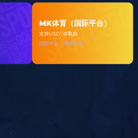
们的热情与魅力
团队协作赢得了无数赞誉，他们还通过社
头像成为了一种独特的表达方式，这种简
在这篇文章中，我们将从四个方面深入探
我们将了解这一文化现象的起源及其流行
间的距离；然后，探讨这些照片在塑造球
年轻一代球迷产生的积极影响。通过这些
们传递出的热情和魅力。
人们对于亲密关系和互动性的渴望。这一
”来表达对朋友、家人或偶像的支持和鼓
这一行列，通过个人社交账号分享他们做
现时，明星球员会主动发布比心照片，以