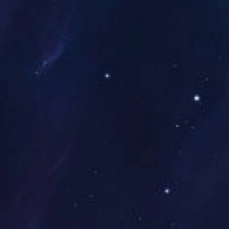
议
此向支持他们的人致以感谢。这种行为不仅展现了他们
重视和认可，从而增强了球迷与选手之间情感上的联系
讨
运
分
快
表
此外，在不同国家和地区，比心文化也逐渐融入到当地
的社交习惯更倾向于使用可爱的表情符号，而足球明星