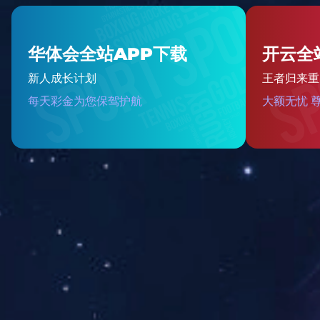
最新新闻
足球明星比心照片头像分享让你感受他们的热
与魅力
徐根宝与中国足球的辉煌历程及其对年轻球员
深远影响
点球高手盘点足球明星们的罚球技巧与心理素
分析
足球明星精彩瞬间集锦全景展示尽享足球魅力
激情