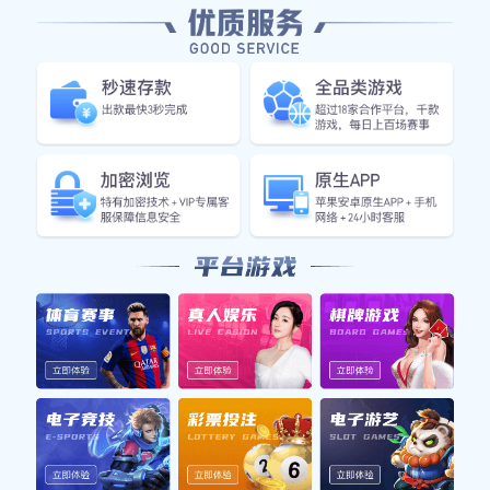
足球明星武士发型男士造型解析与时尚搭配建议
足球明星踢球精准度的秘密揭示与技术分析探讨
揭晓足球明星卡包的惊喜瞬间与精彩瞬间分享
中国足球明星猝死事件引发社会关注呼吁加强运动员健康
管理与心理支持
武汉排球队在世界锦标赛中的精彩表现与潜力分析
足球明星们的速度之争谁才是绿茵场上跑得最快的传奇球
员
南京网球队与广州网球队赛后复盘分析灵活性表现与战术
对比
1月16日足球明星的精彩瞬间与成就回顾