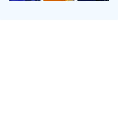
导航
认识B体育官网
体育热点
体育明星
服务方向
接洽B体育bsports
rb莱比锡对阵柏林联合精彩直播全程回顾与分析
2025-06-22 03:21:53