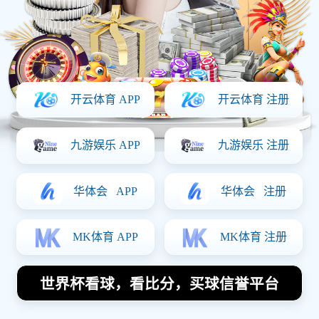
最新新闻
足球明星比心照片头像分享让你感受他们的热情与魅力
徐根宝与中国足球的辉煌历程及其对年轻球员的深远影响
点球高手盘点足球明星们的罚球技巧与心理素质分析
足球明星精彩瞬间集锦全景展示尽享足球魅力与激情