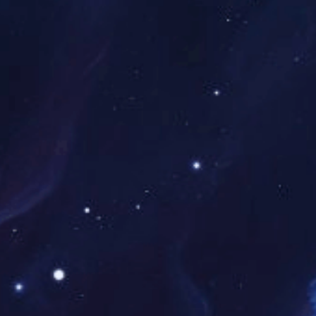
议
讨
运
分
快
曼联并非唯一对伊瓜因感兴趣的俱乐部。切尔西同样对
军近年来在锋线上也面临困境，尽管他们拥有一支技术
表
未能达到理想的水平。伊瓜因的加盟无疑能够帮助切尔
注入更多的灵感和变化。
切尔西的新主帅也是伊瓜因的坚定支持者。在那不勒斯