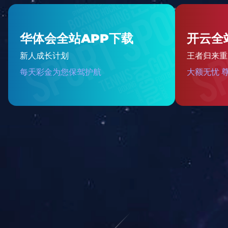
最新新闻
足球明星比心照片头像分享让你感受他们的热
与魅力
徐根宝与中国足球的辉煌历程及其对年轻球员
深远影响
点球高手盘点足球明星们的罚球技巧与心理素
分析
足球明星精彩瞬间集锦全景展示尽享足球魅力
激情