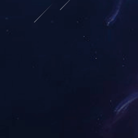
足球明星武士发型男士造型解析与时尚搭配建
足球明星踢球精准度的秘密揭示与技术分析探
揭晓足球明星卡包的惊喜瞬间与精彩瞬间分享
中国足球明星猝死事件引发社会关注呼吁加强
动员健康管理与心理支持
武汉排球队在世界锦标赛中的精彩表现与潜力
析
足球明星们的速度之争谁才是绿茵场上跑得最
的传奇球员
南京网球队与广州网球队赛后复盘分析灵活性
现与战术对比
1月16日足球明星的精彩瞬间与成就回顾