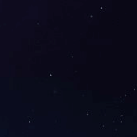
英超新赛季产生深远的影响。两支豪门球
个新的高度，而伊瓜因本人则可能成为这
位阿根廷射手最终会为哪支球队效力，并如
利棒球奇才的辉煌时刻