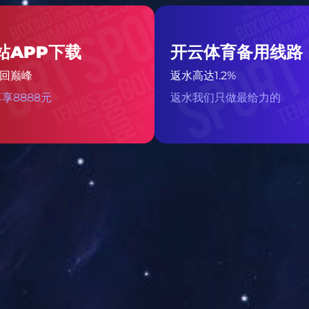
曼联有意引进伊瓜因，切尔西也加入争
2025-05-31 15:57:37
随着欧洲足球夏季转会窗口的开启，各大俱乐部都在为
传闻中，曼联与切尔西对阿根廷前锋冈萨洛·伊瓜因的
西甲赛场上大放异彩的射手，如今成为了多家俱乐部觊
格局产生重大影响。
情
曼联对伊瓜因的兴趣并非毫无缘由。在经历了一个不太
名经验丰富、能力出众的得分手，以弥补球队在进攻端
的
轻前锋，但缺乏像伊瓜因这样稳定的射手来担任进攻的
马、那不勒斯、尤文图斯等多家顶级俱乐部，累积了丰
联目前所急需的那种球员。
质
曼联新任主帅渴望通过引进一名重量级球星来增强球队
的威信。伊瓜因的到来将不仅仅是战术层面的补强，更
与
信号。