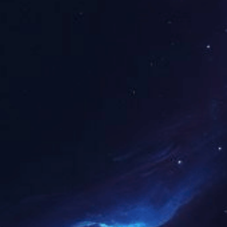
导航
认识B体育官网
体育热点
体育明星
服务方向
接洽B体育bsports