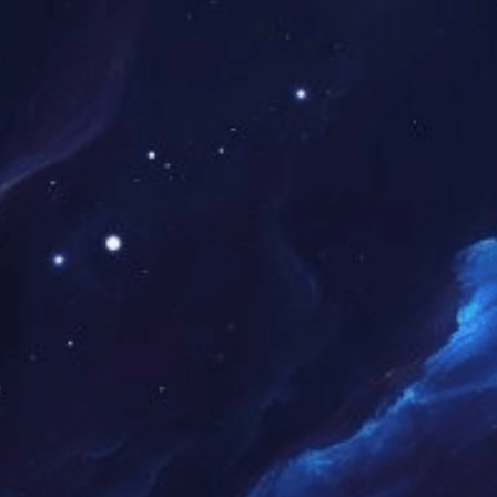
议
讨
运
分
快
B体育bsports
篮球不仅是一项竞技运动，更是一种文化和精神的传承。
表
的支持下，推出一系列的篮球文化活动和公益项目。这
与，还能够通过篮球传递积极向上的精神，为社会注入
银行也希望能够与CBA联盟一起，推动篮球事业的普及