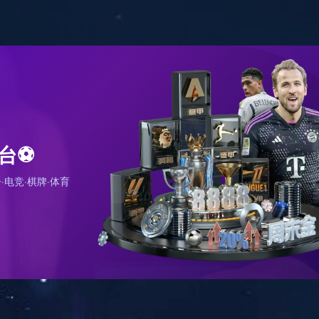
认识B体育官网
体育热点
体育明星
服务方向
接洽B体育BSPOR
体育热点
首页
体育热点