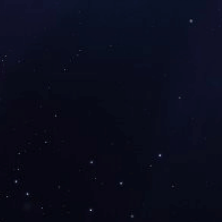
Bsports.必一(中国)体育-官方网站✅🏆『wwwlaiy
戏让生活更精彩!为国内游戏玩家打造的全球最顶
口、首页、平台、登陆、官网、二十四小时专属
信誉,最公平的平台运营商!