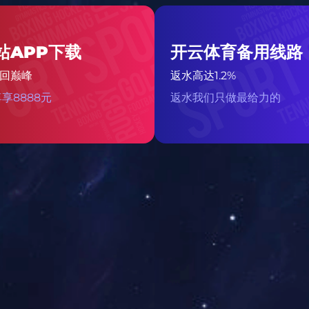
新赛季CBA联盟签约九台农商银行，推
2025-05-10 01:34:00
篮球作为一项广受欢迎的体育运动，在中国已经有着悠
的CBA联赛都吸引了无数篮球爱好者的目光，不仅是因
的团队合作和竞技精神。在新赛季来临之际，CBA联盟
事业的发展注入了一股新的活力。
情
九台农商银行作为一家植根于本土的金融机构，一直致
地方体育事业发展方面的贡献有目共睹。此次与CBA联
的
更是对中国篮球事业支持的一次重要举措。通过这一合作
更好的资金支持和资源保障，让篮球运动能够在更广泛
质
对于CBA联盟来说，与九台农商银行的合作不仅是一次
业的深度融合。九台农商银行的支持将为CBA联盟提供
勤保障等方面得到进一步提升。这样的支持不仅能够提
与
的发展环境。