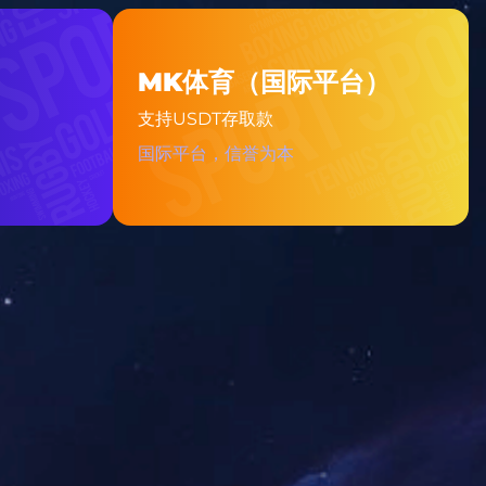
动篮球事业发展
久的发展历史和广泛的群众基础。每一年
为比赛的精彩程度，还因为联赛背后所展现
与九台农商银行的合作签约无疑为中国篮球
力于支持和参与社会公益事业，其在推动
盟的合作，不仅是双方共同发展的新起点，
，九台农商银行希望能够为CBA联盟提供
的领域和人群中传播和发展。
商业上的战略合作，更是一次文化和体育事
更为充足的资源，让联赛在技术、设备、后
高比赛的质量，也能够为球员们提供更好