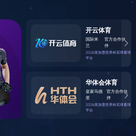
电话
立即加入
TS
+13039187992