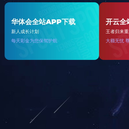
最新新闻
足球明星比心照片头像分享让你感受他们的热
与魅力
徐根宝与中国足球的辉煌历程及其对年轻球员
深远影响
点球高手盘点足球明星们的罚球技巧与心理素
分析
足球明星精彩瞬间集锦全景展示尽享足球魅力
激情