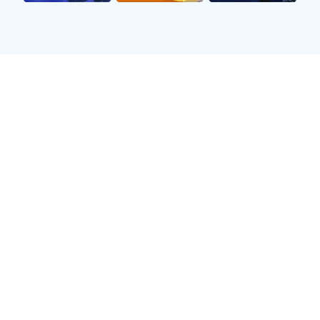
导航
认识B体育官网
体育热点
体育明星
服务方向
接洽B体育bsports
欧洲足球明星风采展现三位传奇球员的辉煌成就与
精彩瞬间