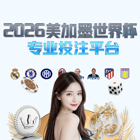
体育热点
首页
体育热点