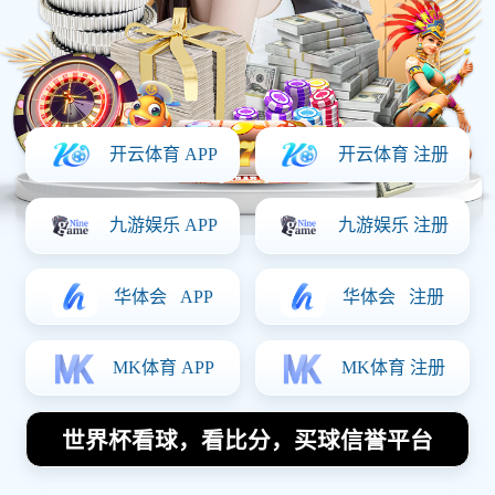
最新新闻
足球明星比心照片头像分享让你感受他们的热情与魅力
徐根宝与中国足球的辉煌历程及其对年轻球员的深远影响
点球高手盘点足球明星们的罚球技巧与心理素质分析
足球明星精彩瞬间集锦全景展示尽享足球魅力与激情