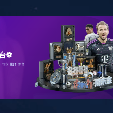
认识B体育官网
体育热点
体育明星
服务方向
接洽B体育BSPOR
体育热点
首页
体育热点