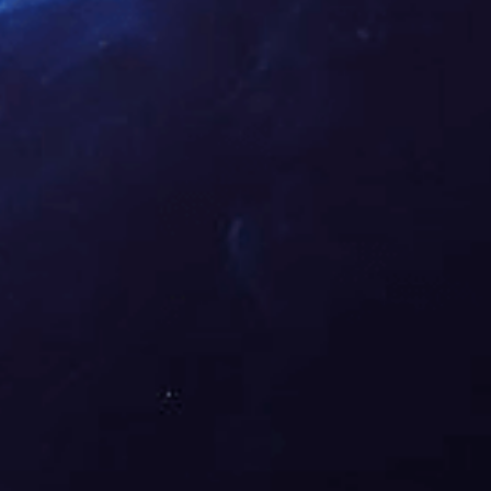
得整体形象更加成熟稳重。这样的色彩运
达方式，并且增强了自信心。
的尝试让传统体育服装焕发出新的生命。
，通过这种方式来打破常规界限，使得每
，从而不断吸引年轻人的目光。
一个运动员，更是一个品牌代言人。因
着来表达自己的态度与理念。例如，有些
些则通过大胆印花展示自己不羁的一面，
，在公共场合出现时，很多球员倾向于统
成员都能以各自独特方式展示自己的风
氛。