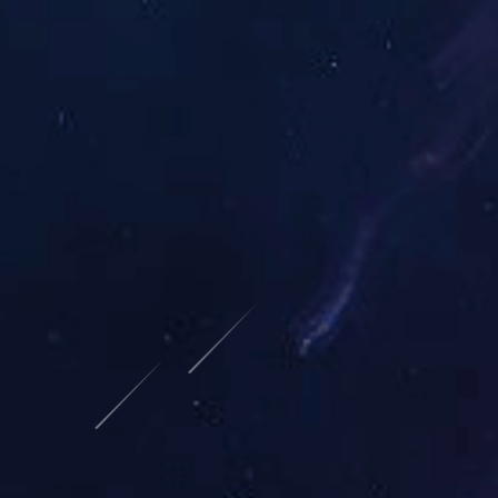
足球明星武士发型男士造型解析与时尚搭配建
足球明星踢球精准度的秘密揭示与技术分析探
揭晓足球明星卡包的惊喜瞬间与精彩瞬间分享
中国足球明星猝死事件引发社会关注呼吁加强
动员健康管理与心理支持
武汉排球队在世界锦标赛中的精彩表现与潜力
析
足球明星们的速度之争谁才是绿茵场上跑得最
的传奇球员
南京网球队与广州网球队赛后复盘分析灵活性
现与战术对比
1月16日足球明星的精彩瞬间与成就回顾