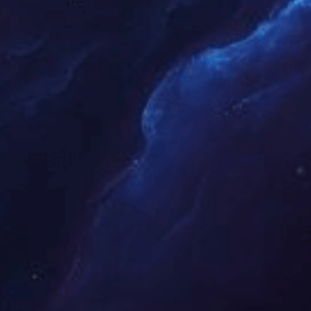
品；另一方面，它们所传递出的简约和干练气质，也使
用策略，使得不同风格的人都能够找到最适合自己的表
渐变色及拼接设计在近几年逐渐流行开来，这种创新性
不少品牌开始推出带有艺术感拼接或渐变效果的新款型
一件作品都像是一件艺术品，而不仅仅是一件普通衣物
B体育官网
4、整体形象塑造与自我表达
对于夏日街头足球明星来说，他们在公众面前的不仅是
此，在穿搭上，他们会非常注重整体形象塑造，通过衣
球员通过环保材料制作的平台推崇可持续发展，而另一
这都是他们自我表达的重要工具。
团队合作精神也是许多球队文化的重要组成部分，因此
一着装，以此体现团队凝聚力。在这样的氛围中，每位
格，同时又不失集体荣誉感，从而营造出积极向上的气