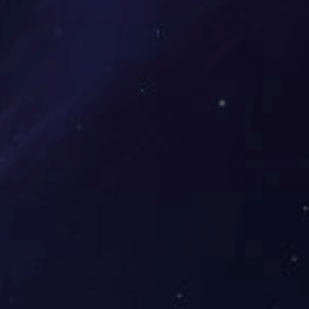
最后，通过社交媒体平台，许多球星积极分享自己的穿
了他们与粉丝之间关系，同时也推动了当下年轻人在追
越来越渴望通过独特且具有辨识度的穿搭来建立自己的
总结：
综上所述，“夏日街头足球明星时尚穿搭大赏”不仅展示
代青年如何通过服装体现自我价值。在这个过程中，无
种积极向上的态度，以及对生活品质的不懈追求。同时
热爱体育活动之余，不断提升自身审美触觉，实现真正意
随着时代的发展，人们对于运动与时尚融合的新理解正
充满创意和正能量的信息通过这些优秀代表传递出来，
共同营造一个更富有活力和创造性的世界！
上一篇