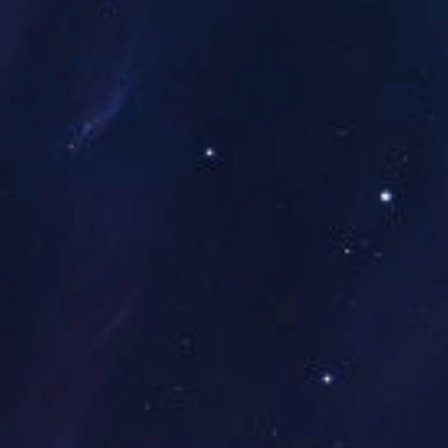
议
讨
运
分
快
最后，球鞋是每位足球明星不可或缺的一部分。无论是
一双既舒适又具设计感的球鞋。这些鞋子往往融入了最
表
为了展示个人风格的重要单品。
2、配饰选择与搭配技巧