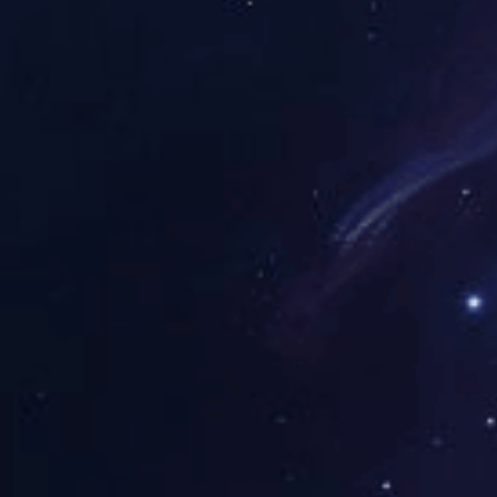
导航
认识B体育官网
体育热点
体育明星
服务方向
接洽B体育bsports