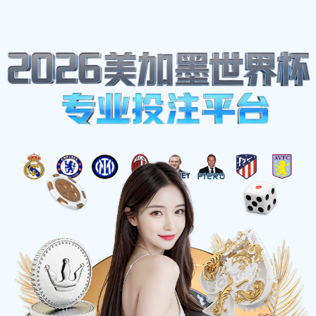
体育热点
首页
体育热点