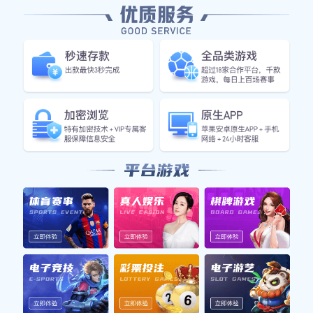
足球明星武士发型男士造型解析与时尚搭配建议
足球明星踢球精准度的秘密揭示与技术分析探讨
揭晓足球明星卡包的惊喜瞬间与精彩瞬间分享
中国足球明星猝死事件引发社会关注呼吁加强运动员健康
管理与心理支持
武汉排球队在世界锦标赛中的精彩表现与潜力分析
足球明星们的速度之争谁才是绿茵场上跑得最快的传奇球
员
南京网球队与广州网球队赛后复盘分析灵活性表现与战术
对比
1月16日足球明星的精彩瞬间与成就回顾