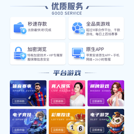
足球明星武士发型男士造型解析与时尚搭配建议
足球明星踢球精准度的秘密揭示与技术分析探讨
揭晓足球明星卡包的惊喜瞬间与精彩瞬间分享
中国足球明星猝死事件引发社会关注呼吁加强运动员健康
管理与心理支持
武汉排球队在世界锦标赛中的精彩表现与潜力分析
足球明星们的速度之争谁才是绿茵场上跑得最快的传奇球
员
南京网球队与广州网球队赛后复盘分析灵活性表现与战术
对比
1月16日足球明星的精彩瞬间与成就回顾