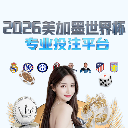
体育明星
首页
体育明星