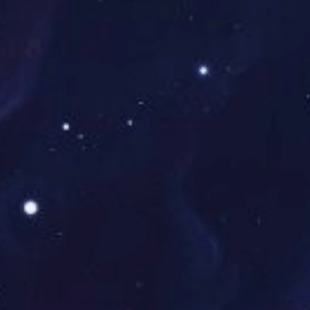
2、技术分析与战术部署
从技术层面来看，江苏队拥有一批经验丰富且技术全面
变能力极强。在进攻端，江苏队擅长利用快速多变的进
突破。同时，他们在防守环节也表现出色，对对方攻击
而浙江队则以灵活多变著称，他们注重团队配合，通过
于尝试新打法，在快攻和防守反击上都有独到之处。此
星，她们能够迅速适应比赛环境，并在关键时刻贡献亮
双方教练组针对彼此特点分别制定了不同的战术策略，
挥。在赛前分析阶段，两队教练不仅研究过往交锋记录
况，以便做出最合理的人员安排与调整。这些细致入微
基础。
3、观众反响与媒体评价
这场巅峰之战吸引到了大量观众现场观看，同时也引发
阶段，不少球迷通过社交平台表达自己对于这场比赛的