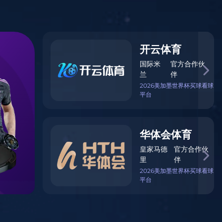
电话
立即加入
TS
+13039187992