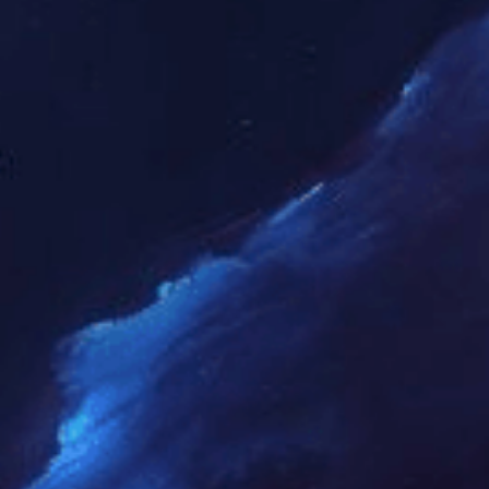
的老将，他们在场上的统筹能力和临场应
攻套路，通过精准传球以及外援力量进行
线路进行了有效封锁。
快速转换来打乱对手节奏。年轻球员们敢
外，浙江球队伍中不乏具备爆发力的新
眼表现，这是她们的一大优势。
以求最大化发挥自身优势并限制对手发
，还特别关注了各自近期状态及伤病情
的准备工作，为接下来的较量奠定了坚实
了网络及媒体平台上的热议。在赛前预热
期待，有人认为江苏队凭借经验可以占