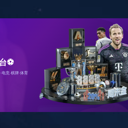
认识B体育官网
体育热点
体育明星
服务方向
接洽B体育BSPOR
体育明星
首页
体育明星