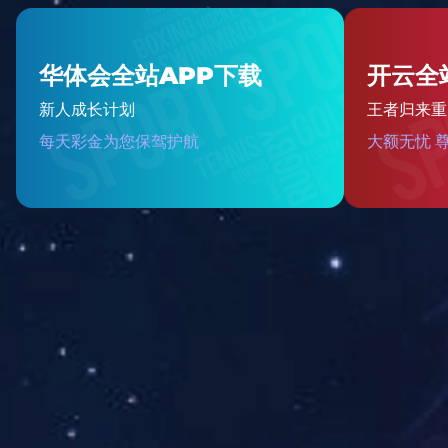
最新新闻
足球明星比心照片头像分享让你感受他们的热
与魅力
徐根宝与中国足球的辉煌历程及其对年轻球员
深远影响
点球高手盘点足球明星们的罚球技巧与心理素
分析
足球明星精彩瞬间集锦全景展示尽享足球魅力
激情