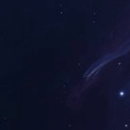
导航
认识B体育官网
体育热点
体育明星
服务方向
接洽B体育bsports