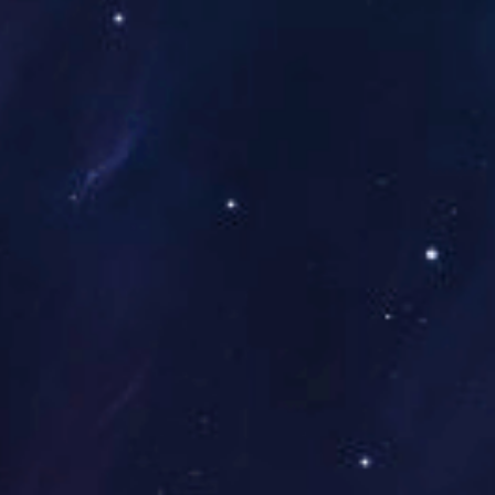
议
关系，为双方带来了更多挑战和机遇，也让每一次交锋
讨
运
分
快
表
本次全运会女排赛事，无疑成为双方展示实力的重要舞
各自省份争光，都付出了极大的努力和汗水，赛前热身
到来的较量做好充分准备。