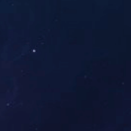
都充满悬念。
台。在这样的背景下，两支球队为了代表
、训练及战术演练几乎毫不松懈，为即将