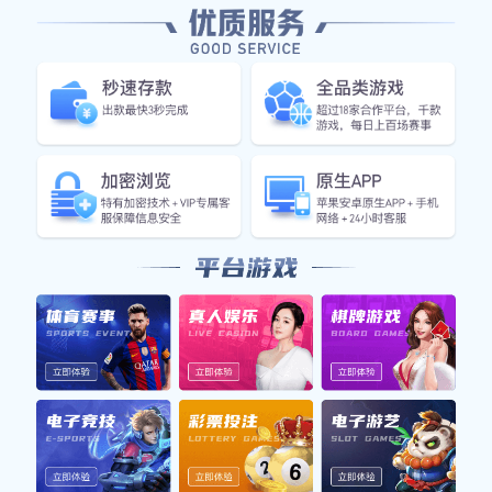
足球明星武士发型男士造型解析与时尚搭配建议
足球明星踢球精准度的秘密揭示与技术分析探讨
揭晓足球明星卡包的惊喜瞬间与精彩瞬间分享
中国足球明星猝死事件引发社会关注呼吁加强运动员健康
管理与心理支持
武汉排球队在世界锦标赛中的精彩表现与潜力分析
足球明星们的速度之争谁才是绿茵场上跑得最快的传奇球
员
南京网球队与广州网球队赛后复盘分析灵活性表现与战术
对比
1月16日足球明星的精彩瞬间与成就回顾