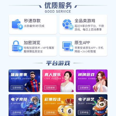
足球明星武士发型男士造型解析与时尚搭配建议
足球明星踢球精准度的秘密揭示与技术分析探讨
揭晓足球明星卡包的惊喜瞬间与精彩瞬间分享
中国足球明星猝死事件引发社会关注呼吁加强运动员健康
管理与心理支持
武汉排球队在世界锦标赛中的精彩表现与潜力分析
足球明星们的速度之争谁才是绿茵场上跑得最快的传奇球
员
南京网球队与广州网球队赛后复盘分析灵活性表现与战术
对比
1月16日足球明星的精彩瞬间与成就回顾