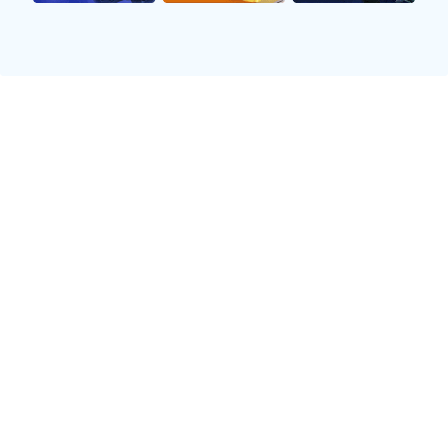
导航
认识B体育官网
体育热点
体育明星
服务方向
接洽B体育bsports
小贝时代的法国足球明星们如何影响了全球足球的
风潮与发展