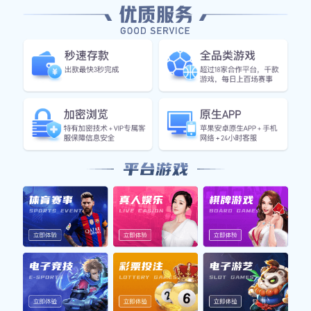
足球明星武士发型男士造型解析与时尚搭配建议
足球明星踢球精准度的秘密揭示与技术分析探讨
揭晓足球明星卡包的惊喜瞬间与精彩瞬间分享
中国足球明星猝死事件引发社会关注呼吁加强运动员健康
管理与心理支持
武汉排球队在世界锦标赛中的精彩表现与潜力分析
足球明星们的速度之争谁才是绿茵场上跑得最快的传奇球
员
南京网球队与广州网球队赛后复盘分析灵活性表现与战术
对比
1月16日足球明星的精彩瞬间与成就回顾